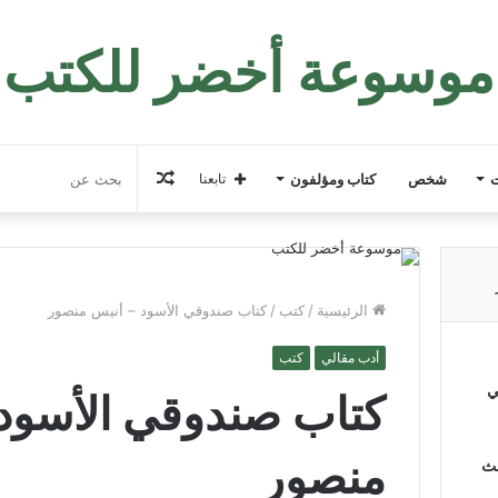
موسوعة أخضر للكتب
مقال
ت
شخص
كتاب ومؤلفون
تابعنا
عشوائي
الرئيسية
/
كتب
/
كتاب صندوقي الأسود – أنيس منصور
أدب مقالي
كتب
ي
كتاب صندوقي الأسود 
منصور
لث