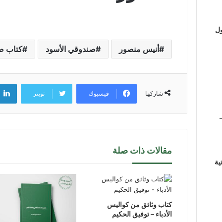
ول
أنيس منصور
صندوقي الأسود
كتاب ص
فيسبوك
تويتر
شاركها
مقالات ذات صلة
ية
كتاب وثائق من كواليس
الأدباء – توفيق الحكيم