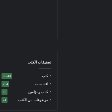
تصنيفات الكتب
كتب
3٬243
اقتباسات
204
كتاب ومؤلفون
59
موضوعات من الكتب
24