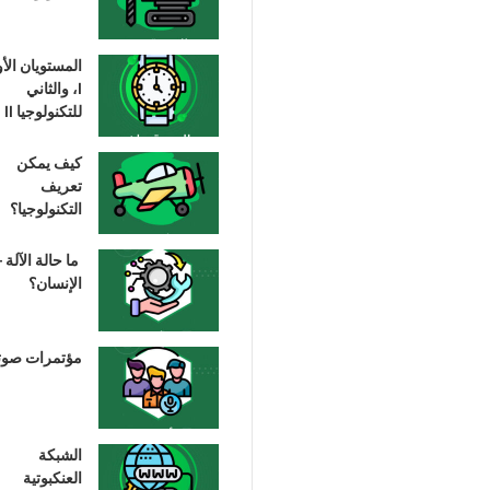
المستويان الأ
I، والثاني
للتكنولوجيا II
كيف يمكن
تعريف
التكنولوجيا؟
ما حالة الآلة –
الإنسان؟
مؤتمرات صوت
الشبكة
العنكبوتية