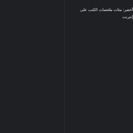
خضر: مئات ملخصات الكتب على
نترنت