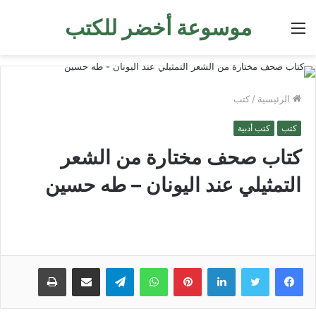
موسوعة أخضر للكتب
القائمة
الرئيسية
/
كتب
كتب
كتب أدبية
كتاب صحف مختارة من الشعر
التمثيلي عند اليونان – طه حسين
لينكدإن
بينتيريست
واتساب
تيلقرام
مشاركة عبر البريد
طباعة