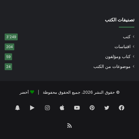
تصنيفات الكتب
كتب
3٬249
اقتباسات
204
كتاب ومؤلفون
59
موضوعات من الكتب
24
© حقوق النشر 2026، جميع الحقوق محفوظة |
أخضر
فيسبوك
تويتر
بينتيريست
يوتيوب
انستقرام
‏Google
سناب
Play
تشات
ملخص