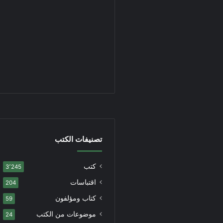
تصنيفات الكتب
كتب
3٬245
اقتباسات
204
كتاب ومؤلفون
59
موضوعات من الكتب
24