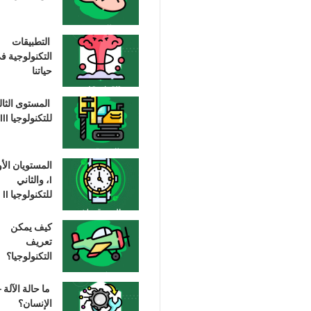
التطبيقات
التكنولوجية ف
حياتنا
المستوى الثا
للتكنولوجيا III
المستويان الأ
I، والثاني
للتكنولوجيا II
كيف يمكن
تعريف
التكنولوجيا؟
ما حالة الآلة –
الإنسان؟