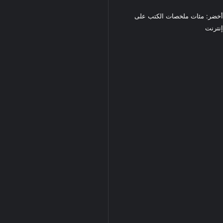
خضر: مئات ملخصات الكتب على
نترنت