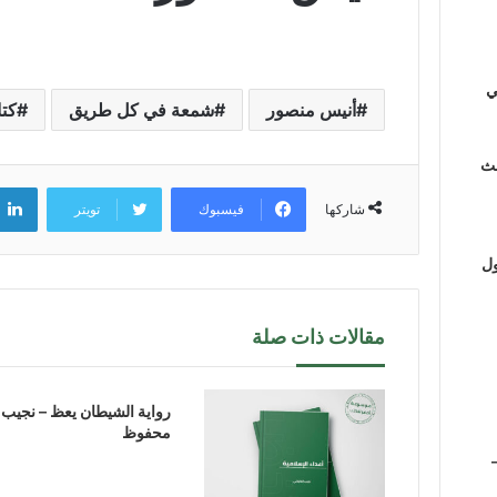
ي
أنيس منصور
شمعة في كل طريق
كت
لث
فيسبوك
تويتر
شاركها
ول
مقالات ذات صلة
رواية الشيطان يعظ – نجيب
محفوظ