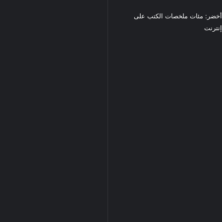
خضر: مئات ملخصات الكتب على
نترنت