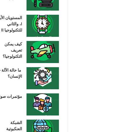
المستويان الأ
I، والثاني
للتكنولوجيا II
كيف يمكن
تعريف
التكنولوجيا؟
ما حالة الآلة –
الإنسان؟
مؤتمرات صوت
الشبكة
العنكبوتية