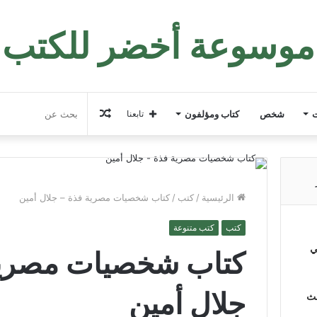
موسوعة أخضر للكتب
مقال
ت
شخص
كتاب ومؤلفون
تابعنا
عشوائي
الرئيسية
/
كتب
/
كتاب شخصيات مصرية فذة – جلال أمين
كتب
كتب متنوعة
ي
كتاب شخصيات مصرية
جلال أمين
لث