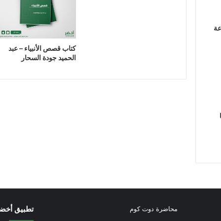
عة
كتاب قصص الأنبياء – عبد
الحميد جودة السحار
تطبيق أخض
محاضرة دوت كوم