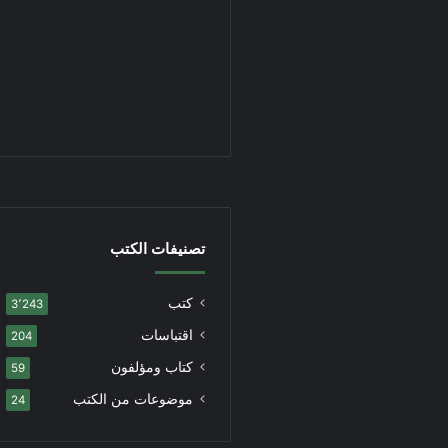
تصنيفات الكتب
كتب
3٬243
اقتباسات
204
كتاب ومؤلفون
59
موضوعات من الكتب
24