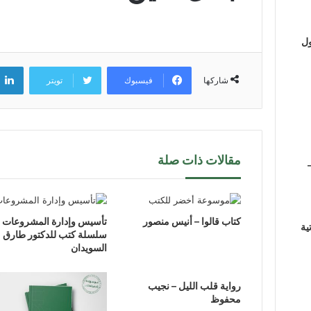
ول
فيسبوك
تويتر
شاركها
مقالات ذات صلة
كتاب قالوا – أنيس منصور
تأسيس وإدارة المشروعات .
ية
سلسلة كتب للدكتور طارق
السويدان
رواية قلب الليل – نجيب
محفوظ