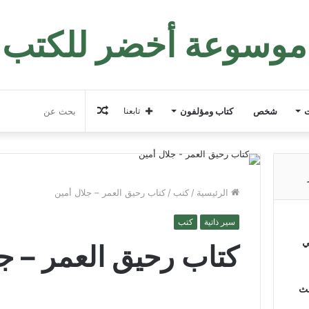
موسوعة أخضر للكتب
مقال
ت
شخص
كتاب ومؤلفون
تابعنا
عشوائي
الرئيسية
/
كتب
/
كتاب رحيق العمر – جلال أمين
سير ذاتية
كتب
ي
كتاب رحيق العمر – جل
لث