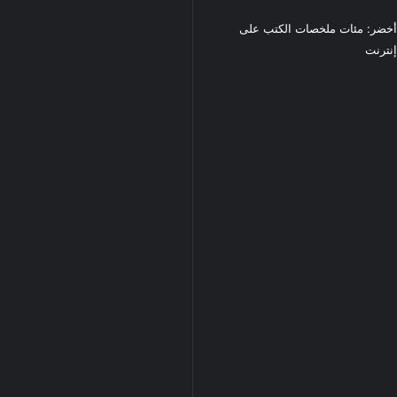
خضر: مئات ملخصات الكتب على
نترنت