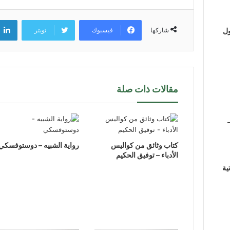
فيسبوك
تويتر
ول
شاركها
مقالات ذات صلة
كتاب وثائق من كواليس
رواية الشبيه – دوستوفسكي
الأدباء – توفيق الحكيم
ية