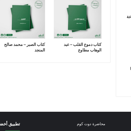
عة
كتاب دموع القلب – عبد
كتاب الصبر – محمد صالح
الوهاب مطاوع
المنجد
تطبيق أخض
محاضرة دوت كوم