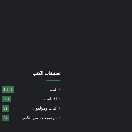
تصنيفات الكتب
كتب
3٬243
اقتباسات
204
كتاب ومؤلفون
59
موضوعات من الكتب
24