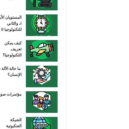
المستويان الأ
I، والثاني
للتكنولوجيا II
كيف يمكن
تعريف
التكنولوجيا؟
ما حالة الآلة –
الإنسان؟
مؤتمرات صوت
الشبكة
العنكبوتية