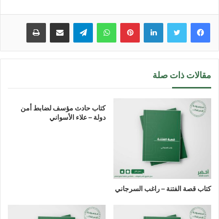
لينكدإن
بينتيريست
واتساب
تيلقرام
مشاركة عبر البريد
طباعة
مقالات ذات صلة
كتاب حادث مؤسف لضابط أمن
دولة – علاء الأسواني
كتاب قصة الفتنة – راغب السرجاني