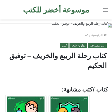
موسوعة أخضر للكتب
القائمة
الرئيسية
/
كتب
أدب مسرحي
دواوين شعر
كتب
كتاب رحلة الربيع والخريف – توفيق
الحكيم
كتاب /كتب مشابهة: