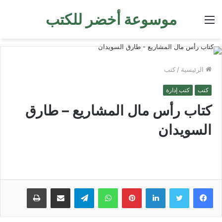
موسوعة أخضر للكتب
القائمة
الرئيسية
/
كتب
كتب
كتب إدارة
كتاب رأس مال المشاريع – طارق
السويدان
لينكدإن
بينتيريست
واتساب
تيلقرام
مشاركة عبر البريد
طباعة