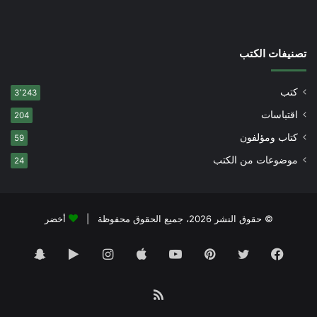
تصنيفات الكتب
كتب
3٬243
اقتباسات
204
كتاب ومؤلفون
59
موضوعات من الكتب
24
© حقوق النشر 2026، جميع الحقوق محفوظة |
أخضر
فيسبوك
تويتر
بينتيريست
يوتيوب
انستقرام
‏Google
سناب
Play
تشات
ملخص