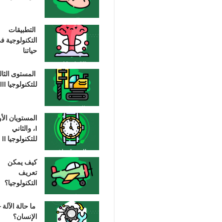
التطبيقات
التكنولوجية ف
حياتنا
المستوى الثا
للتكنولوجيا III
المستويان الأ
I، والثاني
للتكنولوجيا II
كيف يمكن
تعريف
التكنولوجيا؟
ما حالة الآلة –
الإنسان؟