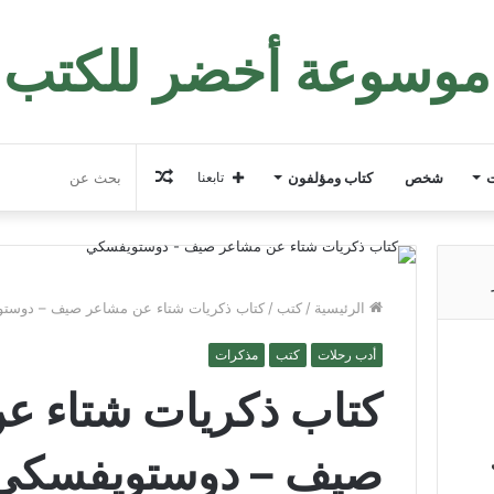
موسوعة أخضر للكتب
مقال
ت
شخص
كتاب ومؤلفون
تابعنا
عشوائي
الرئيسية
/
كتب
/
كتاب ذكريات شتاء عن مشاعر صيف – دوست
أدب رحلات
كتب
مذكرات
كتاب ذكريات شتاء ع
صيف – دوستويفسكي