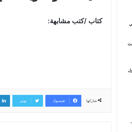
كتاب /كتب مشابهة:
ي
لث
ول
فيسبوك
تويتر
شاركها