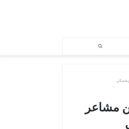
بحث
عن
ويفسكي
ن مشاعر