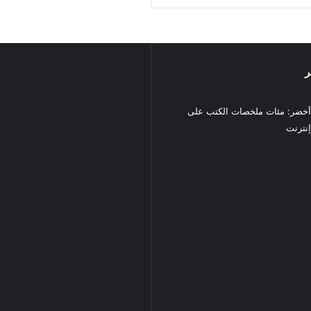
ر
خضر: مئات ملخصات الكتب على
نترنت