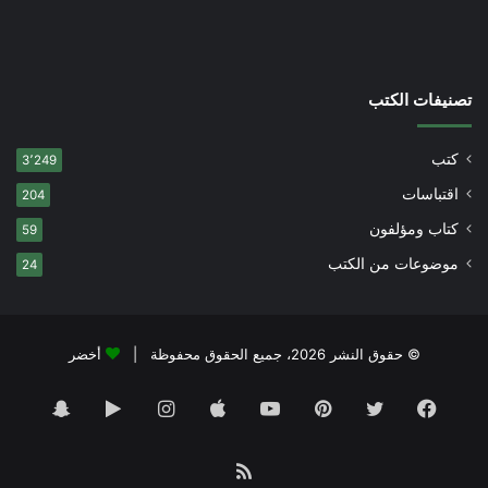
تصنيفات الكتب
كتب
3٬249
اقتباسات
204
كتاب ومؤلفون
59
موضوعات من الكتب
24
© حقوق النشر 2026، جميع الحقوق محفوظة |
أخضر
فيسبوك
تويتر
بينتيريست
يوتيوب
انستقرام
‏Google
سناب
Play
تشات
ملخص