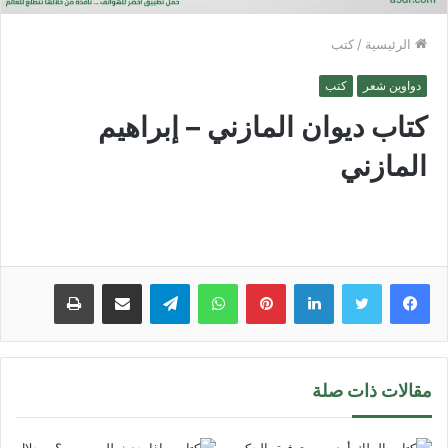
الرئيسية
/
كتب
دواوين شعر
كتب
كتاب ديوان المازني – إبراهيم
المازني
لينكدإن
بينتيريست
واتساب
تيلقرام
مشاركة عبر البريد
طباعة
مقالات ذات صلة