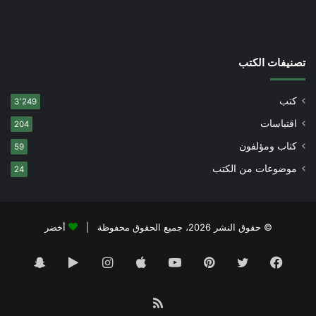
تصنيفات الكتب
كتب
3٬249
اقتباسات
204
كتاب ومؤلفون
59
موضوعات من الكتب
24
© حقوق النشر 2026، جميع الحقوق محفوظة |
أخضر
فيسبوك
تويتر
بينتيريست
يوتيوب
انستقرام
‏Google
سناب
Play
تشات
ملخص