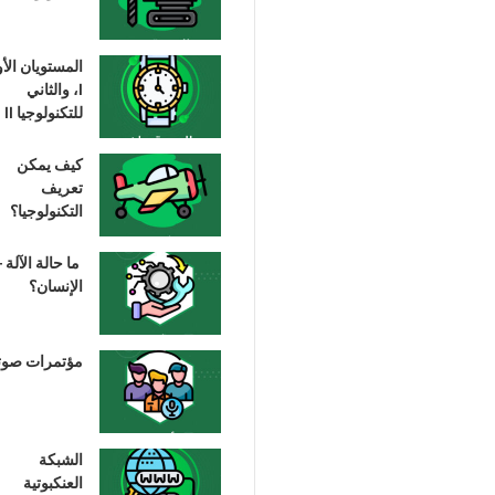
المستويان الأ
I، والثاني
للتكنولوجيا II
كيف يمكن
تعريف
التكنولوجيا؟
ما حالة الآلة –
الإنسان؟
مؤتمرات صوت
الشبكة
العنكبوتية