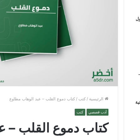
ول
الرئيسية
/
كتب
/
كتاب دموع القلب – عبد الوهاب مطاوع
ية
أدب قصصي
كتب
كتاب دموع القلب – ع