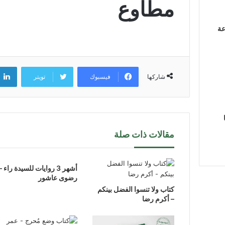
مطاوع
عة
فيسبوك
تويتر
شاركها
مقالات ذات صلة
أشهر 3 روايات للسيدة راء –
رضوى عاشور
كتاب ولا تنسوا الفضل بينكم
– أكرم رضا