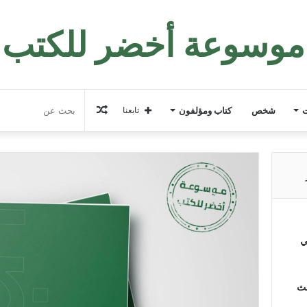
موسوعة أخضر للكتب
مقال
ت
شخص
كتاب ومؤلفون
تابعنا
عشوائي
ي
لث