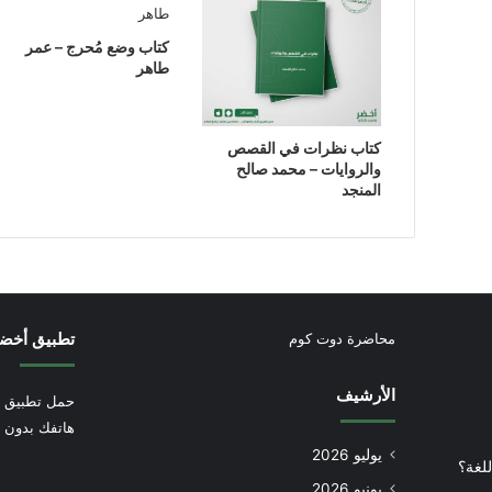
كتاب وضع مُحرج – عمر
طاهر
كتاب نظرات في القصص
والروايات – محمد صالح
المنجد
تطبيق أخض
محاضرة دوت كوم
الأرشيف
حمل تطبيق أ
هاتفك بدون إ
يوليو 2026
للغة؟
يونيو 2026