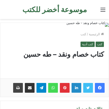
موسوعة أخضر للكتب
القائمة
الرئيسية
/
كتب
كتب
كتب أدبية
كتاب خصام ونقد – طه حسين
لينكدإن
بينتيريست
واتساب
تيلقرام
مشاركة عبر البريد
طباعة
مقالات ذات صلة