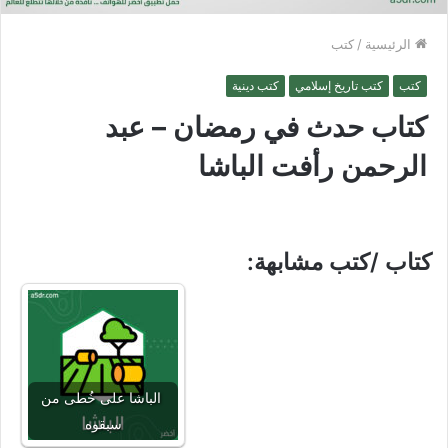
الرئيسية
/
كتب
كتب
كتب تاريخ إسلامي
كتب دينية
كتاب حدث في رمضان – عبد
الرحمن رأفت الباشا
كتاب /كتب مشابهة:
الباشا على خُطى من
سبقوه