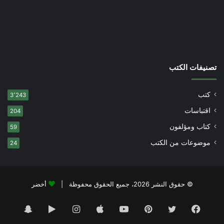
تصنيفات الكتب
كتب
3٬243
اقتباسات
204
كتاب ومؤلفون
59
موضوعات من الكتب
24
© حقوق النشر 2026، جميع الحقوق محفوظة |
أخضر
فيسبوك
تويتر
بينتيريست
يوتيوب
انستقرام
‏Google
سناب