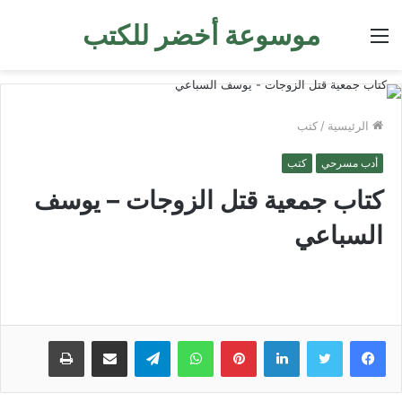
موسوعة أخضر للكتب
القائمة
الرئيسية
/
كتب
أدب مسرحي
كتب
كتاب جمعية قتل الزوجات – يوسف
السباعي
لينكدإن
بينتيريست
واتساب
تيلقرام
مشاركة عبر البريد
طباعة