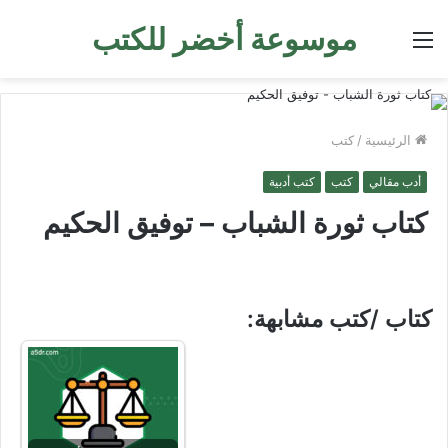
موسوعة أخضر للكتب
القائمة
الرئيسية
/
كتب
أدب مقالي
كتب
كتب أدبية
كتاب ثورة الشباب – توفيق الحكيم
كتاب /كتب مشابهة: