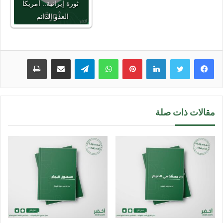
ثورة إيرانية.. أمريكا
العدو الدائم
لينكدإن
بينتيريست
واتساب
تيلقرام
مشاركة عبر البريد
طباعة
مقالات ذات صلة