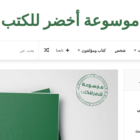
موسوعة أخضر للكتب
مقال
ت
شخص
كتاب ومؤلفون
تابعنا
عشوائي
ي
لث