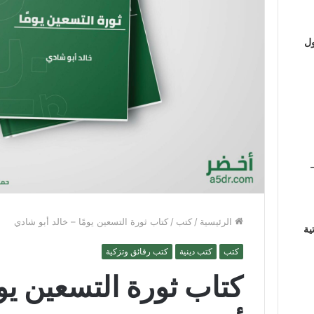
ول
الرئيسية
/
كتب
/
كتاب ثورة التسعين يومًا – خالد أبو شادي
ية
كتب
كتب دينية
كتب رقائق وتزكية
كتاب ثورة التسعين يوم