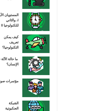
المستويان الأ
I، والثاني
للتكنولوجيا II
كيف يمكن
تعريف
التكنولوجيا؟
ما حالة الآلة –
الإنسان؟
مؤتمرات صوت
الشبكة
العنكبوتية