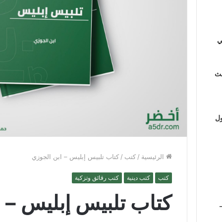
ي
لث
ول
الرئيسية
/
كتب
/
كتاب تلبيس إبليس – ابن الجوزي
كتب
كتب دينية
كتب رقائق وتزكية
كتاب تلبيس إبليس – 