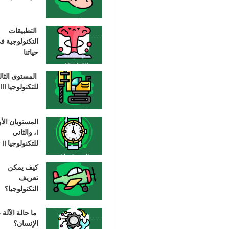
التطبيقات
التكنولوجية ف
حياتنا
المستوى الثا
للتكنولوجيا III
المستويان الأ
I، والثاني
للتكنولوجيا II
كيف يمكن
تعريف
التكنولوجيا؟
ما حالة الآلة –
الإنسان؟