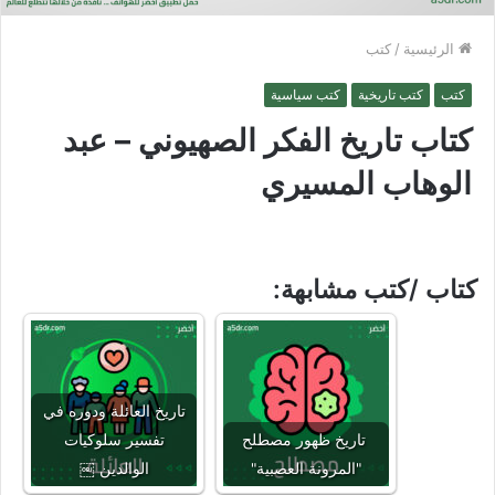
الرئيسية
/
كتب
كتب
كتب تاريخية
كتب سياسية
كتاب تاريخ الفكر الصهيوني – عبد
الوهاب المسيري
كتاب /كتب مشابهة:
تاريخ العائلة ودوره في
تاريخ ظهور مصطلح
تفسير سلوكيات
"المرونة العصبية"
الوالدين ￼