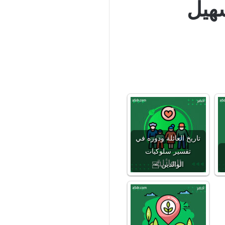
سهيل
تاريخ العائلة ودوره في
تفسير سلوكيات
الوالدين ￼