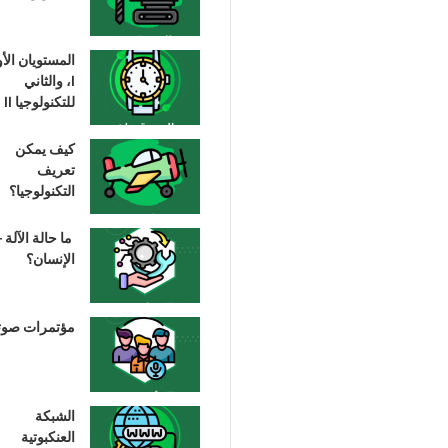
المستويان الأ
I، والثاني
للتكنولوجيا II
كيف يمكن
تعريف
التكنولوجيا؟
ما حالة الآلة –
الإنسان؟
مؤتمرات صوت
الشبكة
العنكبوتية