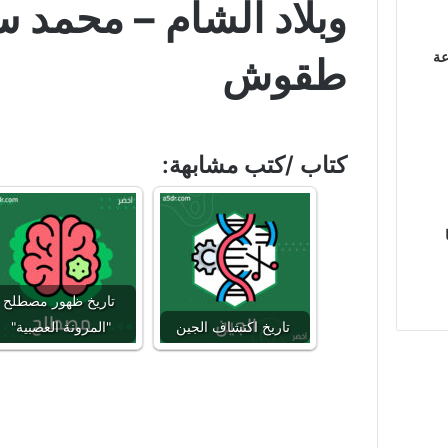
وبلاد الشام – محمد 
عة
طقوش
كتاب /كتب مشابهة:
تاريخ ظهور مصطلح
تاريخ اكتشاف الجين
"المرونة العصبية"