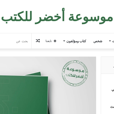
موسوعة أخضر للكتب
مقال
ت
شخص
كتاب ومؤلفون
تابعنا
عشوائي
ي
لث