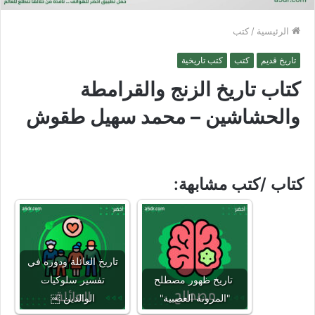
الرئيسية
/
كتب
تاريخ قديم
كتب
كتب تاريخية
كتاب تاريخ الزنج والقرامطة
والحشاشين – محمد سهيل طقوش
كتاب /كتب مشابهة:
تاريخ العائلة ودوره في
تاريخ ظهور مصطلح
تفسير سلوكيات
"المرونة العصبية"
الوالدين ￼