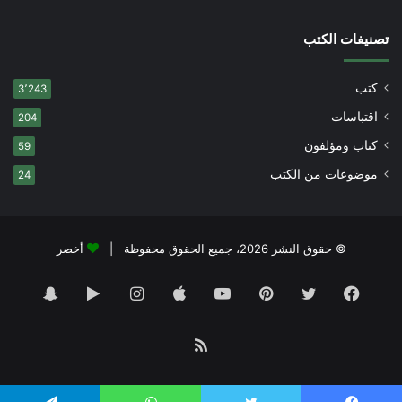
تصنيفات الكتب
كتب
3٬243
اقتباسات
204
كتاب ومؤلفون
59
موضوعات من الكتب
24
© حقوق النشر 2026، جميع الحقوق محفوظة |
أخضر
فيسبوك
تويتر
بينتيريست
يوتيوب
انستقرام
‏Google
سناب
Play
تشات
ملخص
الموقع