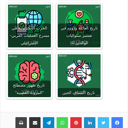
تاريخ العائلة ودوره في
الحرب الإلكترونية في
تفسير سلوكيات
مسرح العمليات العربي-
الوالدين ￼
الإسرائيلي
تاريخ ظهور مصطلح
تاريخ اكتشاف الجين
"المرونة العصبية"
لينكدإن
بينتيريست
واتساب
تيلقرام
مشاركة عبر البريد
طباعة