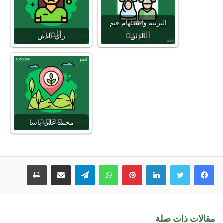
التربية واستلهام قيم
الدين
رأي الدين
محمد علي باشا
لينكدإن
بينتيريست
واتساب
تيلقرام
مشاركة عبر البريد
طباعة
مقالات ذات صلة