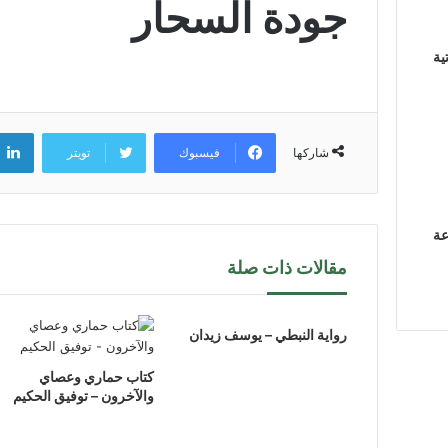
جودة السحار
ية
فيسبوك
تويتر
شاركها
عة
مقالات ذات صلة
رواية النبطي – يوسف زيدان
كتاب حماري وعصاي
والآخرون – توفيق الحكيم