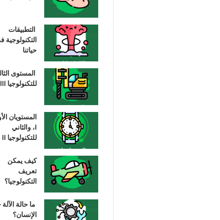
التطبيقات
التكنولوجية ف
حياتنا
المستوى الثا
للتكنولوجيا III
المستويان الأ
I، والثاني
للتكنولوجيا II
كيف يمكن
تعريف
التكنولوجيا؟
ما حالة الآلة –
الإنسان؟