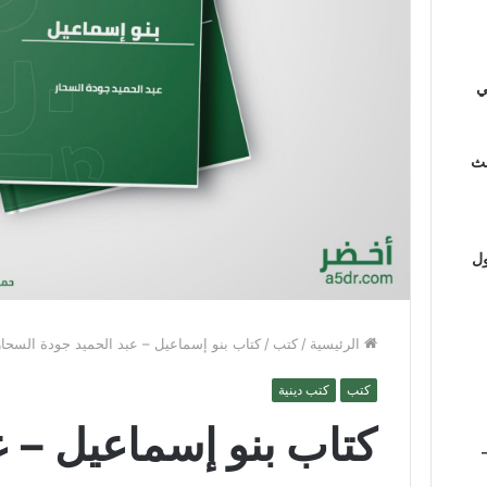
ي
لث
ول
الرئيسية
/
كتب
/
كتاب بنو إسماعيل – عبد الحميد جودة السحار
كتب
كتب دينية
كتاب بنو إسماعيل – ع