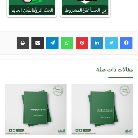
عنِ الحب غير المشروط
الحبّ الرومانسيّ الحالِم
لينكدإن
بينتيريست
واتساب
تيلقرام
مشاركة عبر البريد
طباعة
مقالات ذات صلة