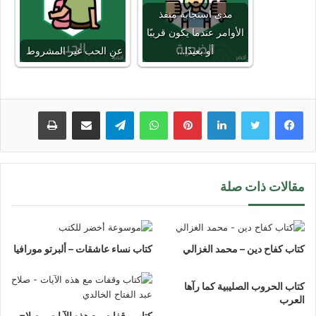
مدى استجابة منفذ
الأوامر عندما يكون قريبًا
أو بعيدًا…
عنِ الحب غير المشروط
لينكدإن
بينتيريست
واتساب
تيلقرام
مشاركة عبر البريد
طباعة
مقالات ذات صلة
كتاب كفاح دين – محمد الغزالي
كتاب نساء عاشقات – ألبرتو مورافيا
كتاب الحروب الصليبية كما رآها
العرب
كتاب وقفات مع هذه الآيات – صلاح