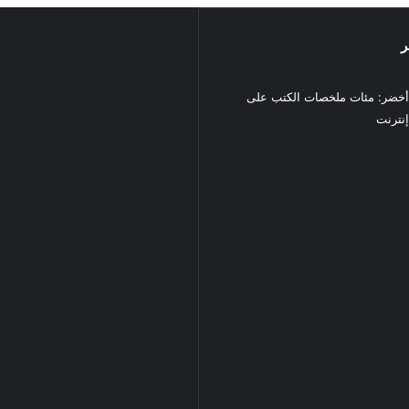
ر
خضر: مئات ملخصات الكتب على
نترنت