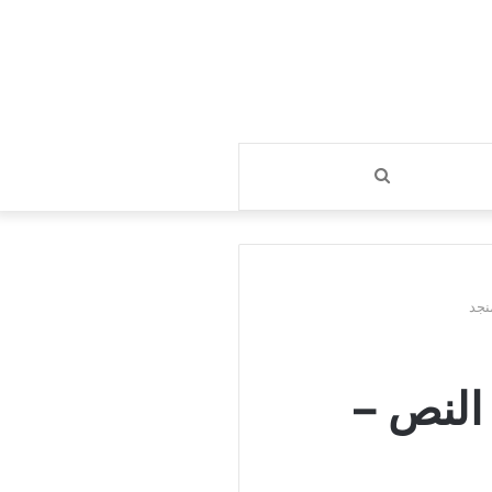
بحث
عن
نجد
النص –