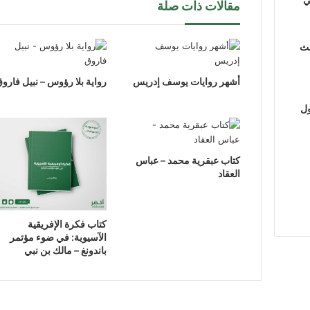
مقالات ذات صلة
لث
أشهر روايات يوسف إدريس
رواية بلا رؤوس – نبيل فارو
ول
كتاب عبقرية محمد – عباس
العقاد
كتاب فكرة الإفريقية
الآسيوية: في ضوء مؤتمر
باندونغ – مالك بن نبي