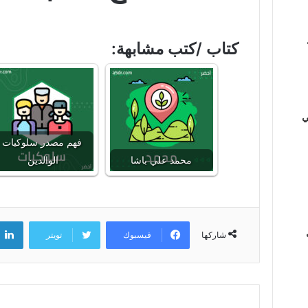
كتاب /كتب مشابهة:
ي
فهم مصدر سلوكيات
محمد علي باشا
الوالدين
فيسبوك
تويتر
شاركها
ي