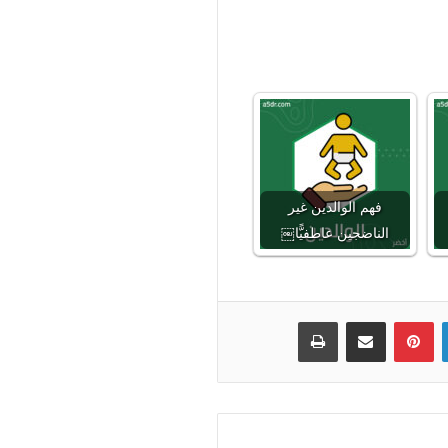
فهم الوالدين غير
الناضجين عاطفيًّا￼
لينكدإن
بينتيريست
مشاركة عبر البريد
طباعة