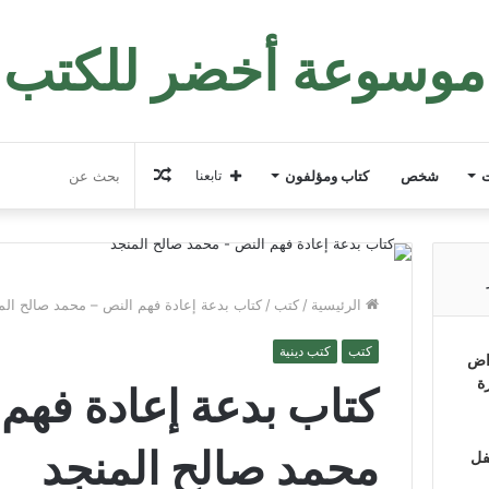
موسوعة أخضر للكتب
مقال
ت
شخص
كتاب ومؤلفون
تابعنا
عشوائي
الرئيسية
/
كتب
/
كتاب بدعة إعادة فهم النص – محمد صالح الم
كتب
كتب دينية
اض
ة
كتاب بدعة إعادة فهم 
محمد صالح المنجد
فل