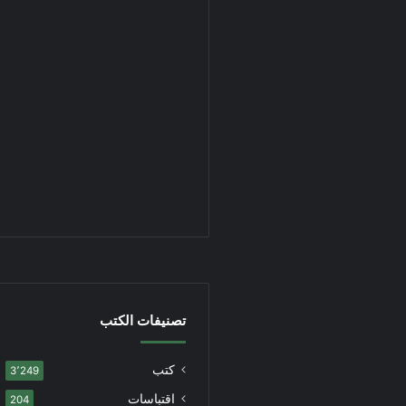
تصنيفات الكتب
كتب
3٬249
اقتباسات
204