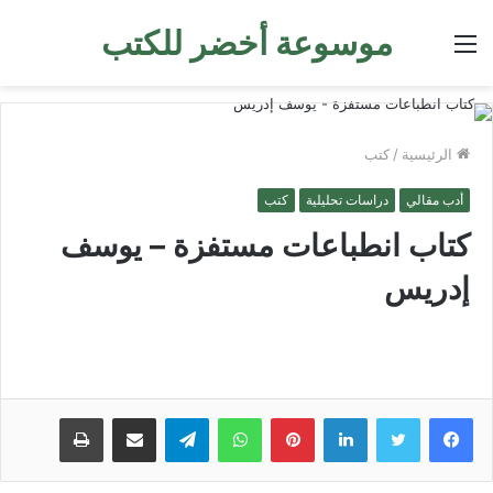
موسوعة أخضر للكتب
القائمة
الرئيسية
/
كتب
أدب مقالي
دراسات تحليلية
كتب
كتاب انطباعات مستفزة – يوسف
إدريس
لينكدإن
بينتيريست
واتساب
تيلقرام
مشاركة عبر البريد
طباعة