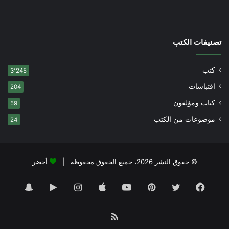
تصنيفات الكتب
كتب
3٬245
اقتباسات
204
كتاب ومؤلفون
59
موضوعات من الكتب
24
© حقوق النشر 2026، جميع الحقوق محفوظة |
أخضر
فيسبوك
تويتر
بينتيريست
يوتيوب
انستقرام
‏Google
سناب
Play
تشات
ملخص