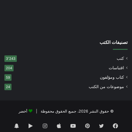
تصنيفات الكتب
كتب
3٬243
اقتباسات
204
كتاب ومؤلفون
59
موضوعات من الكتب
24
© حقوق النشر 2026، جميع الحقوق محفوظة |
أخضر
فيسبوك
تويتر
بينتيريست
يوتيوب
انستقرام
‏Google
سناب