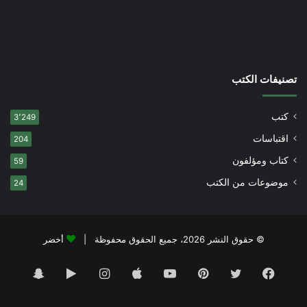
تصنيفات الكتب
كتب
3٬249
اقتباسات
204
كتاب ومؤلفون
59
موضوعات من الكتب
24
© حقوق النشر 2026، جميع الحقوق محفوظة |
أخضر
فيسبوك
تويتر
بينتيريست
يوتيوب
انستقرام
‏Google
سناب
Play
تشات