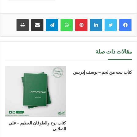
لينكدإن
بينتيريست
واتساب
تيلقرام
مشاركة عبر البريد
طباعة
مقالات ذات صلة
كتاب بيت من لحم – يوسف إدريس
كتاب نوح والطوفان العظيم – علي
الصلابي