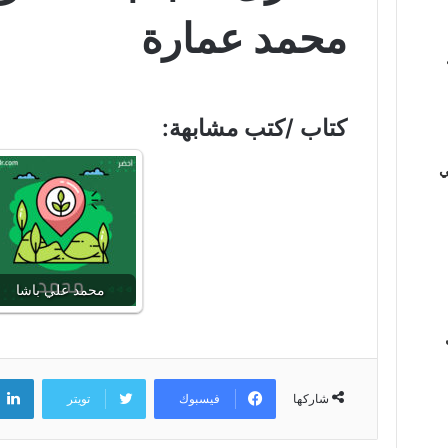
محمد عمارة
كتاب /كتب مشابهة:
ي
محمد علي باشا
فيسبوك
تويتر
شاركها
ي