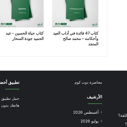
كتاب 47 فائدة في آداب العيد
كتاب حياة الحسين – عبد
وأحكامه – محمد صالح
الحميد جودة السحار
المنجد
تطبيق أخض
محاضرة دوت كوم
الأرشيف
حمل تطبيق أ
هاتفك بدون إ
أغسطس 2026
للغة؟
يوليو 2026
؟