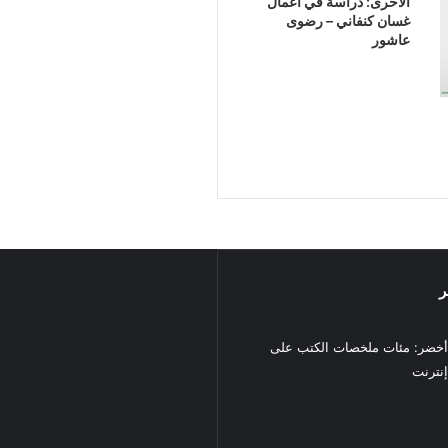
الأخرى: دراسة في أعمال
غسان كنفاني – رضوى
عاشور
ر
خضر: مئات ملخصات الكتب على
نترنت