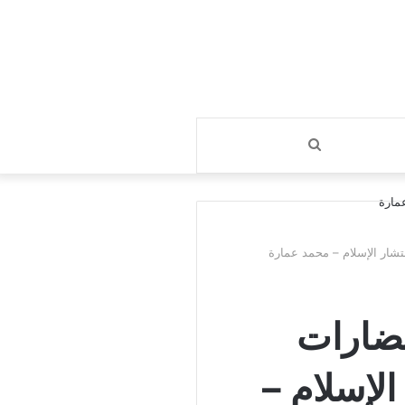
بحث
عن
شار الإسلام – محمد عمارة
ضارات
الإسلام –