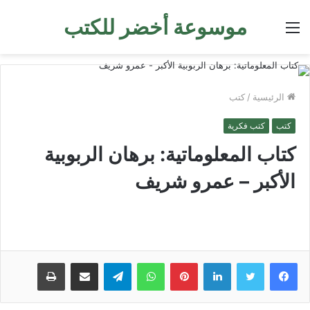
موسوعة أخضر للكتب
القائمة
الرئيسية
/
كتب
كتب
كتب فكرية
كتاب المعلوماتية: برهان الربوبية
الأكبر – عمرو شريف
لينكدإن
بينتيريست
واتساب
تيلقرام
مشاركة عبر البريد
طباعة