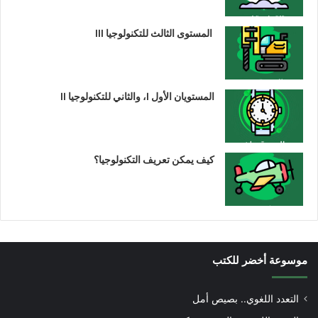
المستوى الثالث للتكنولوجيا III
المستويان الأول I، والثاني للتكنولوجيا II
كيف يمكن تعريف التكنولوجيا؟
موسوعة أخضر للكتب
التعدد اللغوي.. بصيص أمل