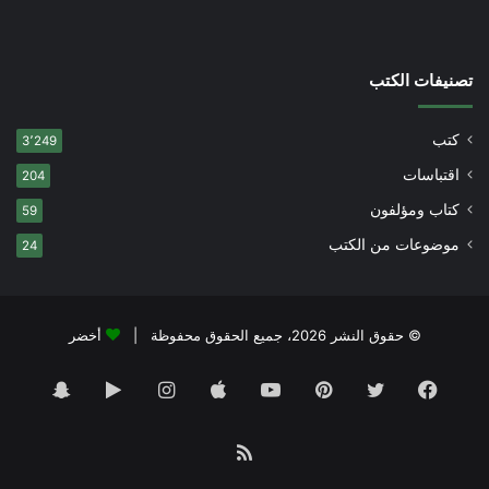
تصنيفات الكتب
كتب
3٬249
اقتباسات
204
كتاب ومؤلفون
59
موضوعات من الكتب
24
© حقوق النشر 2026، جميع الحقوق محفوظة |
أخضر
فيسبوك
تويتر
بينتيريست
يوتيوب
انستقرام
‏Google
سناب
Play
تشات
ملخص