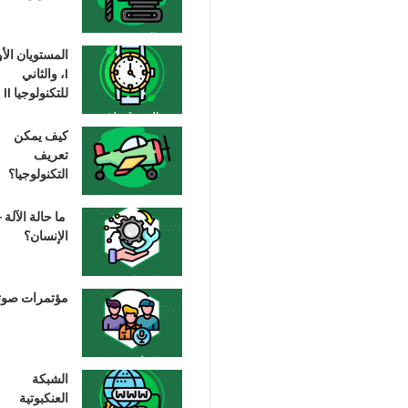
المستويان الأ
I، والثاني
للتكنولوجيا II
كيف يمكن
تعريف
التكنولوجيا؟
ما حالة الآلة –
الإنسان؟
مؤتمرات صوت
الشبكة
العنكبوتية