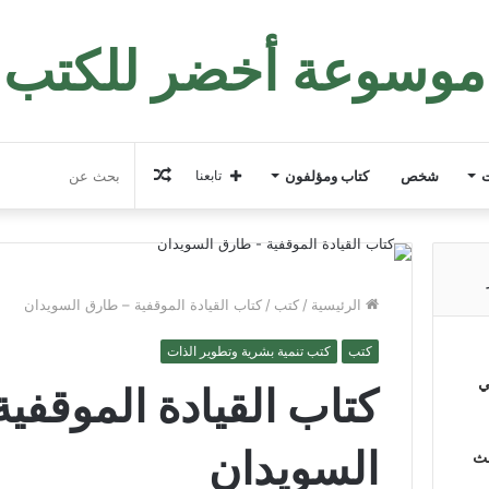
موسوعة أخضر للكتب
مقال
ت
شخص
كتاب ومؤلفون
تابعنا
عشوائي
الرئيسية
/
كتب
/
كتاب القيادة الموقفية – طارق السويدان
كتب
كتب تنمية بشرية وتطوير الذات
ي
كتاب القيادة الموقفي
السويدان
لث