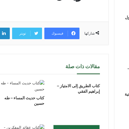
ول
فيسبوك
تويتر
شاركها
مقالات ذات صلة
كتاب الطريق إلى الامتياز –
إبراهيم الفقي
ية
كتاب حديث المساء – طه
حسين