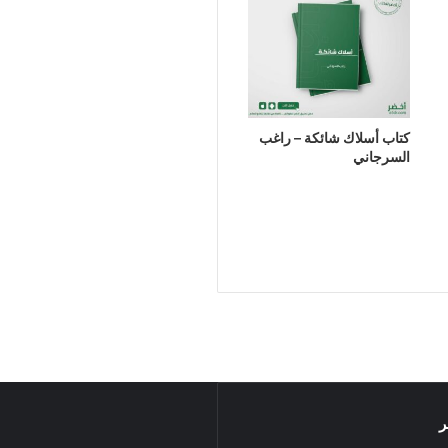
كتاب أسلاك شائكة – راغب
السرجاني
ر