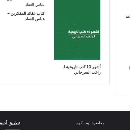
كتاب عقائد المفكرين –
عة
عباس العقاد
أشهر 10 كتب تاريخية لـ
راغب السرجاني
تطبيق أخض
محاضرة دوت كوم