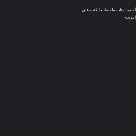
خضر: مئات ملخصات الكتب على
نترنت