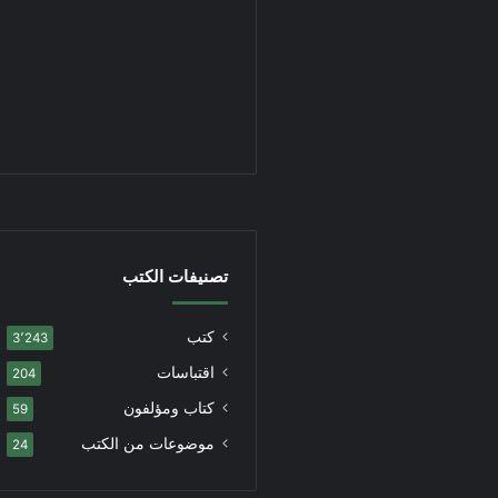
تصنيفات الكتب
كتب
3٬243
اقتباسات
204
كتاب ومؤلفون
59
موضوعات من الكتب
24