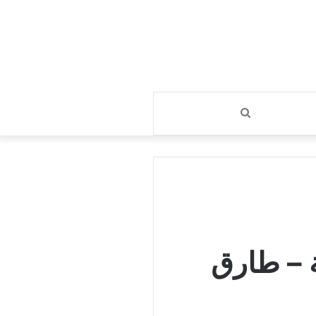
بحث
عن
ة – طارق