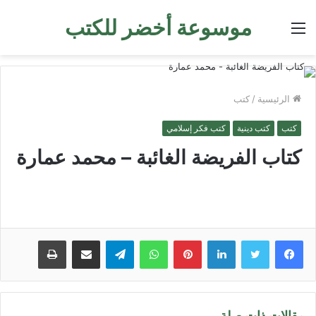
موسوعة أخضر للكتب
القائمة
الرئيسية
/
كتب
كتب
كتب دينية
كتب فكر إسلامي
كتاب الفريضة الغائبة – محمد عمارة
لينكدإن
بينتيريست
واتساب
تيلقرام
مشاركة عبر البريد
طباعة
مقالات ذات صلة