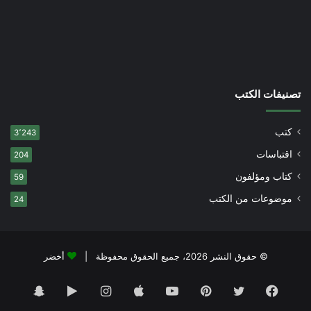
تصنيفات الكتب
كتب
3٬243
اقتباسات
204
كتاب ومؤلفون
59
موضوعات من الكتب
24
© حقوق النشر 2026، جميع الحقوق محفوظة |
أخضر
فيسبوك
تويتر
بينتيريست
يوتيوب
انستقرام
‏Google
سناب