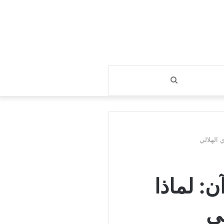
بحث
عن
 الهلالي
ن: لماذا
ي