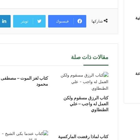
ية
فيسبوك
تويتر
شاركها
مقالات ذات صلة
عة
كتاب لغز الموت – مصطفى
محمود
كتاب الرزق مسقوم ولكن
العمل له واجب – علي
الطنطاوي
كتاب لماذا رفضت الماركسية