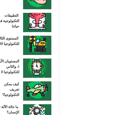
التطبيقات
التكنولوجية ف
حياتنا
المستوى الثا
للتكنولوجيا III
المستويان الأ
I، والثاني
للتكنولوجيا II
كيف يمكن
تعريف
التكنولوجيا؟
ما حالة الآلة –
الإنسان؟