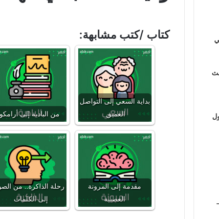
كتاب /كتب مشابهة:
ي
لث
بداية السعي إلى التواصل
العميق
من البادية إلى أرامكو
ول
مقدمة إلى المرونة
رحلة الذاكرة.. من الصو
العصبية
إلى الكلمات