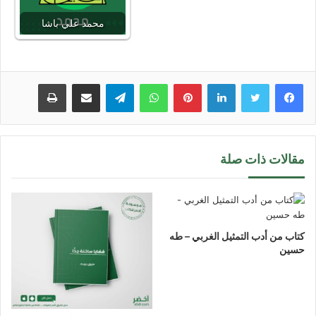
محمد علي باشا
لينكدإن
بينتيريست
واتساب
تيلقرام
مشاركة عبر البريد
طباعة
مقالات ذات صلة
كتاب من أدب التمثيل الغربي – طه
حسين