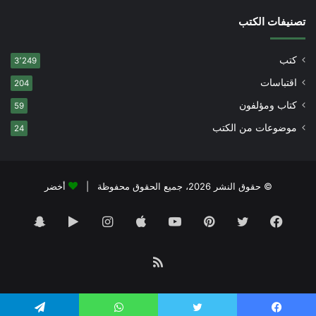
تصنيفات الكتب
كتب
3٬249
اقتباسات
204
كتاب ومؤلفون
59
موضوعات من الكتب
24
© حقوق النشر 2026، جميع الحقوق محفوظة |
أخضر
فيسبوك
تويتر
بينتيريست
يوتيوب
انستقرام
‏Google
سناب
Play
تشات
ملخص
الموقع