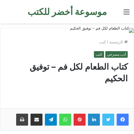
موسوعة أخضر للكتب
القائمة
الرئيسية
/
كتب
أدب مسرحي
كتب
كتاب الطعام لكل فم – توفيق
الحكيم
لينكدإن
بينتيريست
واتساب
تيلقرام
مشاركة عبر البريد
طباعة