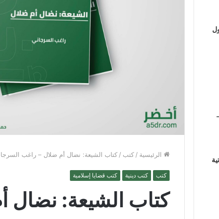
ول
الرئيسية
/
كتب
/
كتاب الشيعة: نضال أم ضلال – راغب السرجا
ية
كتب
كتب دينية
كتب قضايا إسلامية
كتاب الشيعة: نضال أ