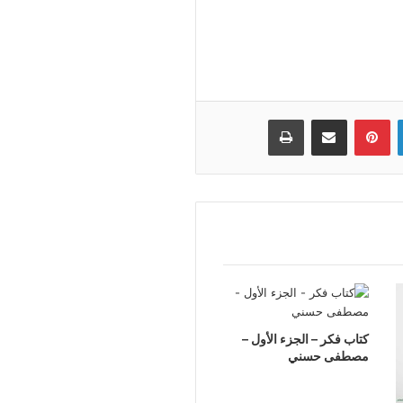
لينكدإن
بينتيريست
مشاركة عبر البريد
طباعة
كتاب فكر – الجزء الأول –
مصطفى حسني