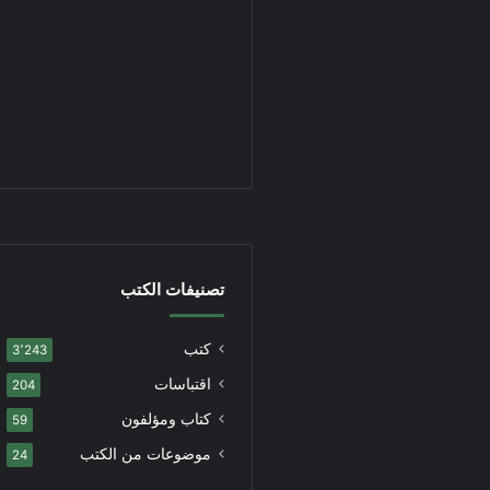
تصنيفات الكتب
كتب
3٬243
اقتباسات
204
كتاب ومؤلفون
59
موضوعات من الكتب
24