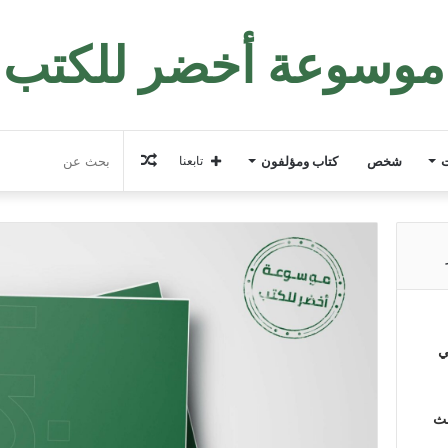
موسوعة أخضر للكتب
مقال
ت
شخص
كتاب ومؤلفون
تابعنا
عشوائي
ي
لث