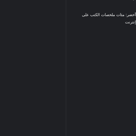
خضر: مئات ملخصات الكتب على
نترنت