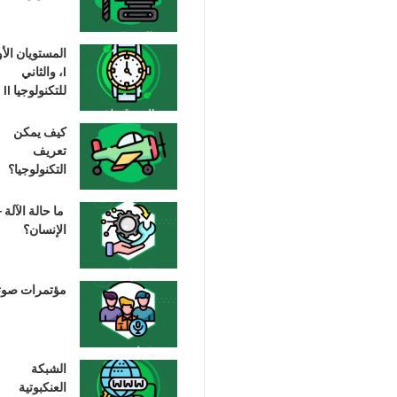
المستويان الأ
I، والثاني
للتكنولوجيا II
كيف يمكن
تعريف
التكنولوجيا؟
ما حالة الآلة –
الإنسان؟
مؤتمرات صوت
الشبكة
العنكبوتية