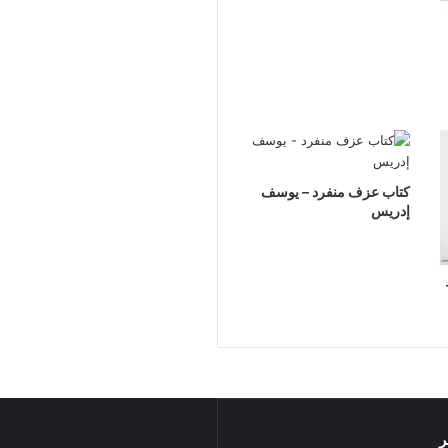
كتاب عزف منفرد – يوسف
إدريس
ر