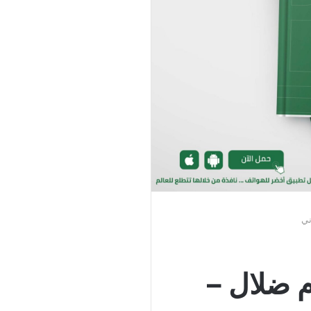
ني
م ضلال –