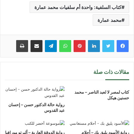
كتاب السلفية: واحدة أم سلفيات محمد عمارة
محمد عمارة
لينكدإن
بينتيريست
واتساب
تيلقرام
مشاركة عبر البريد
طباعة
مقالات ذات صلة
كتاب لمصر لا لعبد الناصر – محمد
حسنين هيكل
رواية حالة الدكتور حسن – إحسان
عبد القدوس
رواية الأسود يليق بك – أحلام
رواية الدوقة العارية – ألبرتو مورافيا