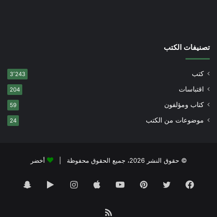
تصنيفات الكتب
كتب
3٬243
اقتباسات
204
كتاب ومؤلفون
59
موضوعات من الكتب
24
© حقوق النشر 2026، جميع الحقوق محفوظة |
أخضر
فيسبوك
تويتر
بينتيريست
يوتيوب
انستقرام
‏Google
سناب
Play
تشات
ملخص