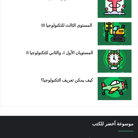
المستوى الثالث للتكنولوجيا III
المستويان الأول I، والثاني للتكنولوجيا II
كيف يمكن تعريف التكنولوجيا؟
موسوعة أخضر للكتب