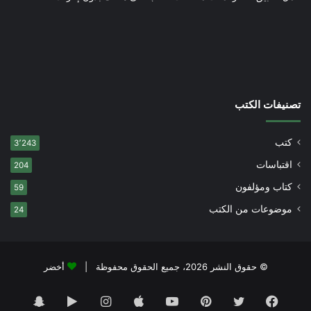
تصنيفات الكتب
كتب
3٬243
اقتباسات
204
كتاب ومؤلفون
59
موضوعات من الكتب
24
© حقوق النشر 2026، جميع الحقوق محفوظة |
أخضر
فيسبوك
تويتر
بينتيريست
يوتيوب
انستقرام
‏Google
سناب