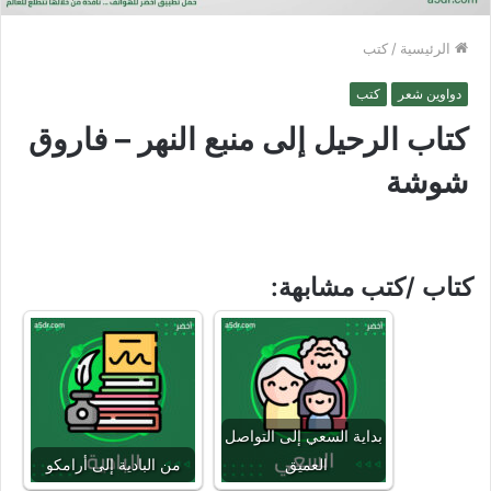
الرئيسية
/
كتب
دواوين شعر
كتب
كتاب الرحيل إلى منبع النهر – فاروق
شوشة
كتاب /كتب مشابهة:
بداية السعي إلى التواصل
العميق
من البادية إلى أرامكو