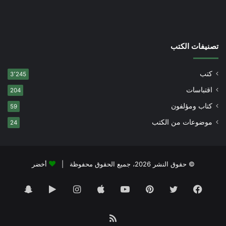
تصنيفات الكتب
كتب
3٬245
اقتباسات
204
كتاب ومؤلفون
59
موضوعات من الكتب
24
© حقوق النشر 2026، جميع الحقوق محفوظة |
أخضر
فيسبوك
تويتر
بينتيريست
يوتيوب
انستقرام
‏Google
سناب
Play
تشات
ملخص