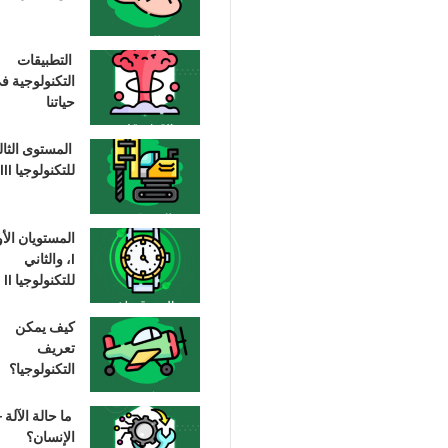
التطبيقات
التكنولوجية ف
حياتنا
المستوى الثا
للتكنولوجيا III
المستويان الأ
I، والثاني
للتكنولوجيا II
كيف يمكن
تعريف
التكنولوجيا؟
ما حالة الآلة –
الإنسان؟