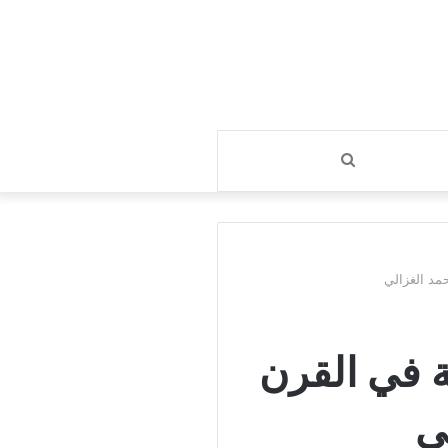
بحث
عن
مد الغزالي
ة في القرن
ي