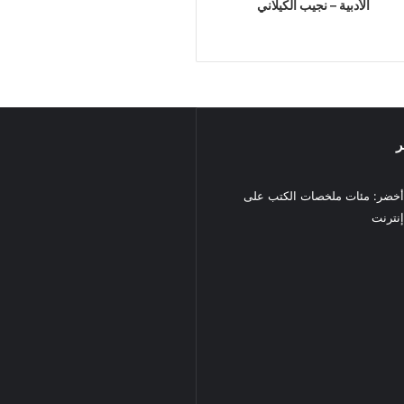
الأدبية – نجيب الكيلاني
ر
خضر: مئات ملخصات الكتب على
نترنت