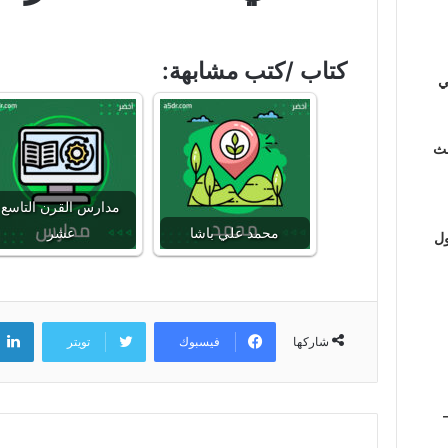
كتاب /كتب مشابهة:
ي
لث
مدارس القرن التاسع
محمد علي باشا
عشر
ول
فيسبوك
تويتر
شاركها