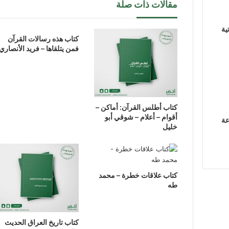
مقالات ذات صلة
ية
كتاب هذه رسالات القرآن
فمن يتلقاها – فريد الأنصاري
كتاب أطلس القرآن: أماكن –
أقوام – أعلام – شوقي أبو
عة
خليل
كتاب علاقات خطرة – محمد
طه
كتاب تاريخ العراق الحديث