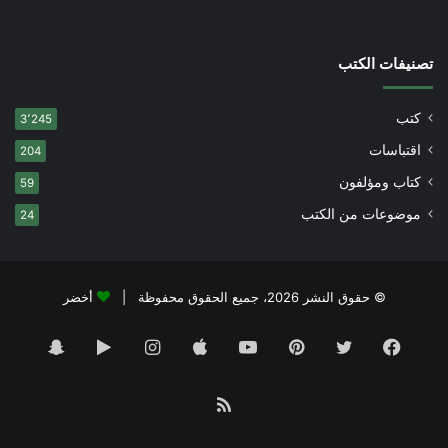
تصنيفات الكتب
كتب
3٬245
اقتباسات
204
كتاب ومؤلفون
59
موضوعات من الكتب
24
© حقوق النشر 2026، جميع الحقوق محفوظة |
أخضر
فيسبوك
تويتر
بينتيريست
يوتيوب
انستقرام
‏Google
سناب
Play
تشات
ملخص