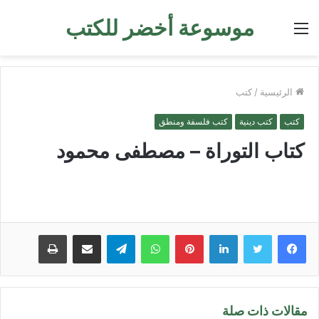
موسوعة أخضر للكتب
القائمة
الرئيسية
/
كتب
كتب
كتب دينية
كتب فلسفة ومنطق
كتاب التوراة – مصطفى محمود
لينكدإن
بينتيريست
واتساب
تيلقرام
مشاركة عبر البريد
طباعة
مقالات ذات صلة