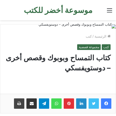
موسوعة أخضر للكتب
القائمة
الرئيسية
/
كتب
كتب
مجموعة قصصية
كتاب التمساح وبوبوك وقصص أخرى
– دوستويفسكي
لينكدإن
بينتيريست
واتساب
تيلقرام
مشاركة عبر البريد
طباعة